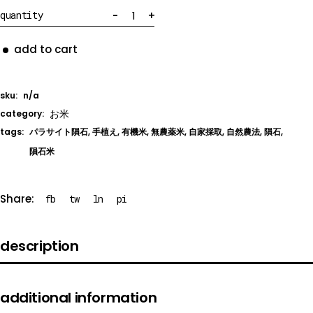
隕石米 quantity
-
+
quantity
add to cart
sku:
n/a
お米
category:
tags:
パラサイト隕石
,
手植え
,
有機米
,
無農薬米
,
自家採取
,
自然農法
,
隕石
,
隕石米
Share:
fb
tw
ln
pi
description
additional information