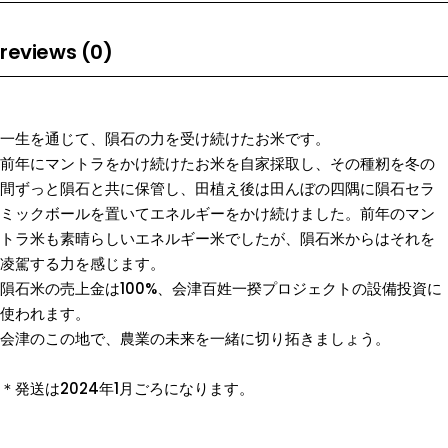
reviews (0)
一生を通じて、隕石の力を受け続けたお米です。
前年にマントラをかけ続けたお米を自家採取し、その種籾を冬の
間ずっと隕石と共に保管し、田植え後は田んぼの四隅に隕石セラ
ミックボールを置いてエネルギーをかけ続けました。前年のマン
トラ米も素晴らしいエネルギー米でしたが、隕石米からはそれを
凌駕する力を感じます。
隕石米の売上金は100%、会津百姓一揆プロジェクトの設備投資に
使われます。
会津のこの地で、農業の未来を一緒に切り拓きましょう。
＊発送は2024年1月ごろになります。