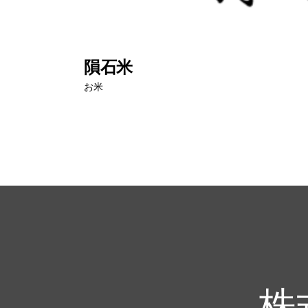
隕石米
お米
株