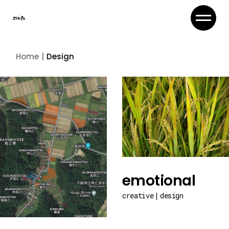
Skip
to
the
content
Home
Design
emotional
creative
design