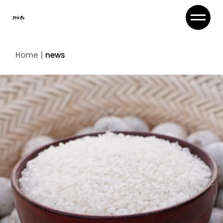
Skip
to
the
content
Home
news