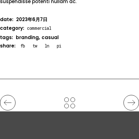
suspendisse potenti nullam ac.
date:
2023年6月7日
category:
commercial
tags:
branding
casual
share:
fb
tw
ln
pi