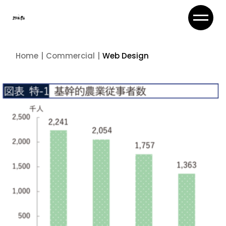
Skip
to
the
content
Home
Commercial
Web Design