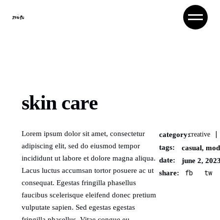
skin care
Lorem ipsum dolor sit amet, consectetur
category:
creative
adipiscing elit, sed do eiusmod tempor
tags:
casual
,
mod
incididunt ut labore et dolore magna aliqua.
date:
june 2, 202
Lacus luctus accumsan tortor posuere ac ut
fb
tw
share:
consequat. Egestas fringilla phasellus
faucibus scelerisque eleifend donec pretium
vulputate sapien. Sed egestas egestas
fringilla phasellus. Vitae congue eu